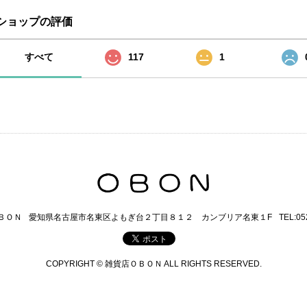
ショップの評価
すべて
117
1
ＢＯＮ
愛知県名古屋市名東区よもぎ台２丁目８１２ カンブリア名東１F
TEL:05
COPYRIGHT © 雑貨店ＯＢＯＮ ALL RIGHTS RESERVED.