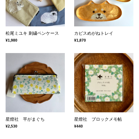
松尾ミユキ 刺繍ペンケース
カピスめがねトレイ
¥1,980
¥1,870
星燈社 平がまぐち
星燈社 ブロックメモ帖
¥2,530
¥440