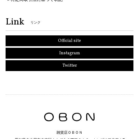
Link
リンク
Official site
Instagram
Twitter
雑貨店ＯＢＯＮ