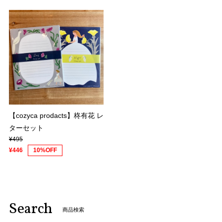
【cozyca prodacts】柊有花 レ
ターセット
¥495
¥446
10%OFF
Search
商品検索