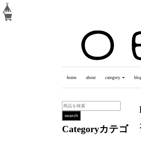
home
about
category
blo
search
Category
カテゴ