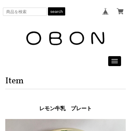
search
Toggle
navigati
Item
レモン牛乳 プレート