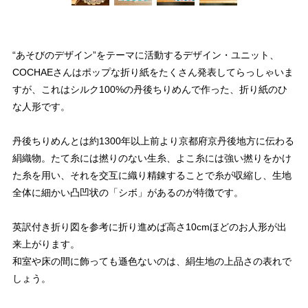
“あそびのデザイン”をテーマに活動するデザイン・ユニット、
COCHAEさんはポップな折り紙をたくさん発表してらっしゃいま
すが、これはシルク100%の丹後ちりめんで作った、折り紙のひ
な人形です。
丹後ちりめんとは約1300年以上前より京都府京丹後地方に伝わる
絹織物。たて糸には撚りのない生糸、よこ糸には強い撚りをかけ
た糸を用い、それを交互に織り精錬することで糸が収縮し、生地
全体に細かい凸凹状の「シボ」があるのが特徴です。
英訳付き折り図を参考に折り進めば高さ10cmほどのお人形が出
来上がります。
和室や床の間に飾っても遜色ないのは、絹生地の上品さの表れで
しょう。